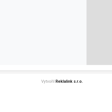
Vytvořil
Reklalink s.r.o.