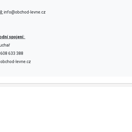
l:
info@obchod-levne.cz
dní spojení:
Kuchař
 608 633 388
obchod-levne.cz