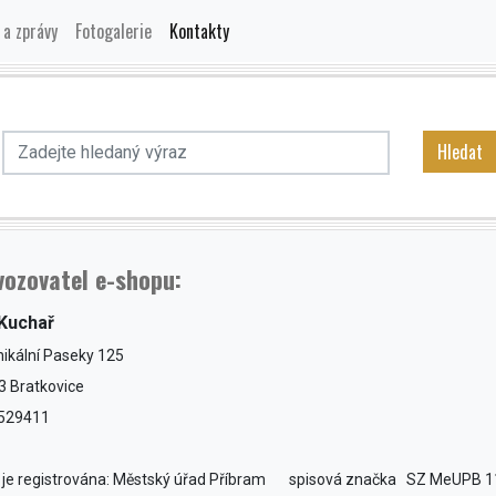
 a zprávy
Fotogalerie
Kontakty
Hledat
vozovatel e-shopu:
p Kuchař
ikální Paseky 125
3 Bratkovice
2529411
 je registrována: Městský úřad Příbram spisová značka SZ MeUPB 