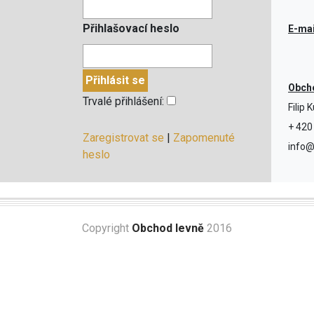
Přihlašovací heslo
E-mai
Obcho
Trvalé přihlášení:
Filip 
+ 420
Zaregistrovat se
|
Zapomenuté
info@
heslo
Copyright
Obchod levně
2016